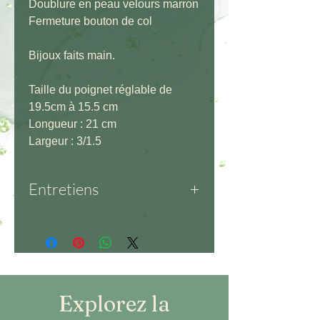
Doublure en peau velours marron
Fermeture bouton de col
Bijoux faits main.
Taille du poignet réglable de
19.5cm à 15.5 cm
Longueur : 21 cm
Largeur : 3/1.5
Entretiens
Cuir – Matière délicate : éviter
l’eau et l’humidité. Nettoyage
doux uniquement. Hydratation
régulière. Séchage à plat, loin
des sources de chaleur.
Explorez la