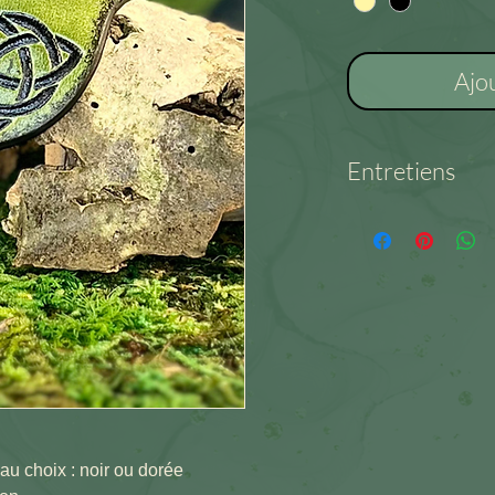
Ajo
Entretiens
Cuir – Matière délic
Nettoyage doux un
régulière. Séchage 
chaleur.
au choix : noir ou dorée