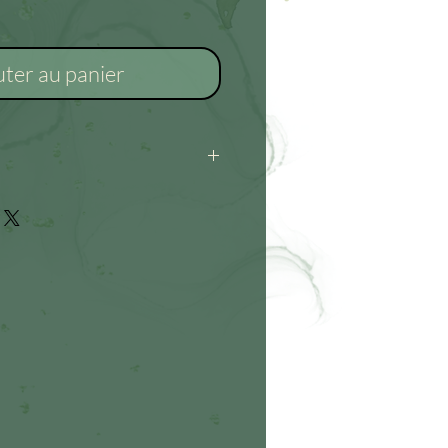
uter au panier
ate : éviter l’eau et l’humidité.
iquement. Hydratation
à plat, loin des sources de