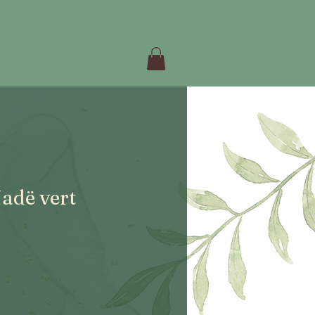
Se connecter
Nadë vert
ix