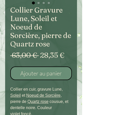
Collier Gravure
Lune, Soleil et
Noeud de
Sorcière, pierre de
Quartz rose
Prix
Prix
 63,00 € 
28,35 €
original
promotionnel
Ajouter au panier
Collier en cuir, gravure Lune,
Soleil
et
Noeud de Sorcière
,
pierre de
Quartz rose
cousue, et
dentelle noire. Couleur
violet foncé.