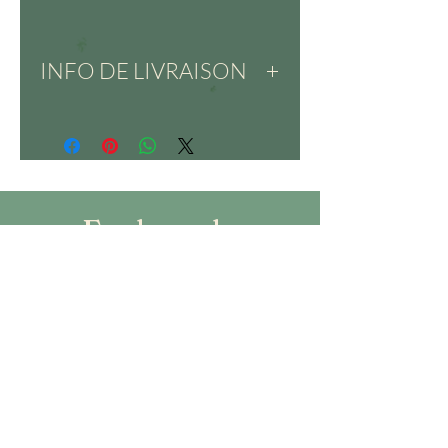
INFO DE LIVRAISON
La livraison est possible dans
toute la France.
Toutes les créations uniques sont
expédiées sous 5 jours ouvrés
pour la France avec suivi.
Explorez la
collection