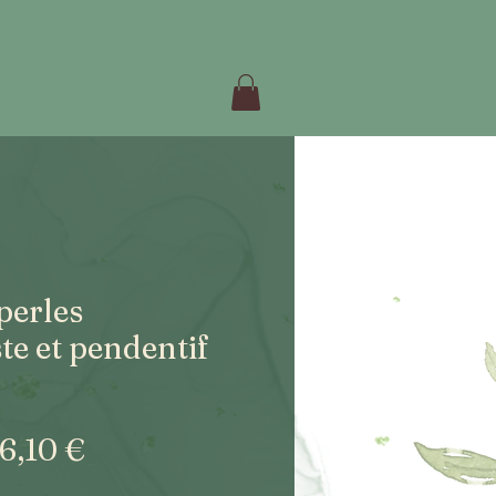
Se connecter
perles
te et pendentif
rix
Prix
6,10 €
riginal
promotionnel