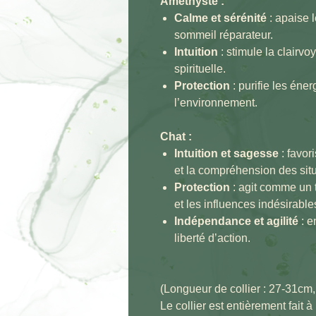
Améthyste :
Calme et sérénité
: apaise l
sommeil réparateur.
Intuition
: stimule la clairvo
spirituelle.
Protection
: purifie les éne
l’environnement.
Chat :
Intuition et sagesse
: favor
et la compréhension des situ
Protection
: agit comme un 
et les influences indésirable
Indépendance et agilité
: e
liberté d’action.
(Longueur de collier : 27-31cm,
Le collier est entièrement fait à