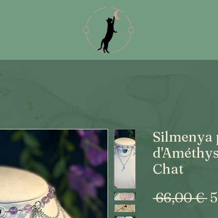
Silmenya 
d'Améthys
Chat
P
 66,00 € 
5
o