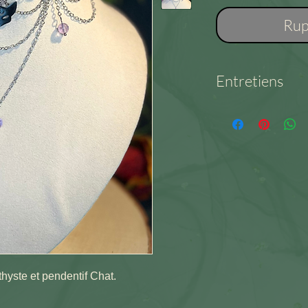
Rup
Entretiens
Acier inoxydable –
eau salée. Nettoye
à l’abri de l’humid
douche ou activités
hyste et pendentif Chat.