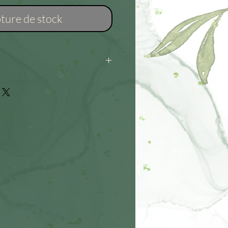
ture de stock
 Éviter produits chimiques et
r avec un chiffon doux. Ranger
ité.Retirer avant baignade,
 sportives intenses.