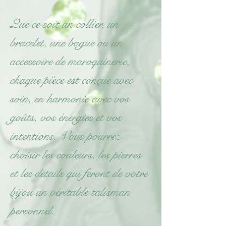
Que ce soit un collier, un
bracelet, une bague ou un
accessoire de maroquinerie,
chaque pièce est conçue avec
soin, en harmonie avec vos
goûts, vos énergies et vos
intentions. Vous pourrez
choisir les couleurs, les pierres
et les détails qui feront de votre
bijou un véritable talisman
personnel.