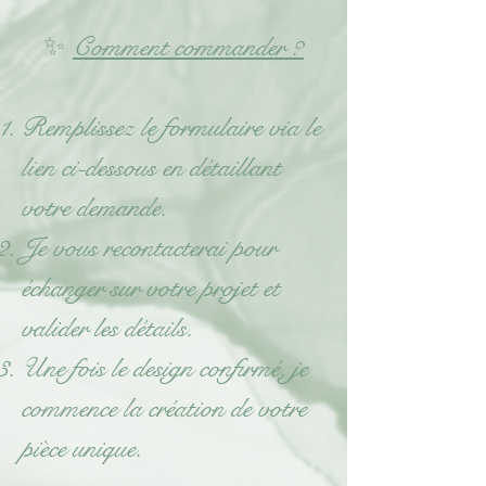
✨
Comment commander ?
Remplissez le formulaire via le
lien ci-dessous en détaillant
votre demande.
Je vous recontacterai pour
échanger sur votre projet et
valider les détails.
Une fois le design confirmé, je
commence la création de votre
pièce unique.