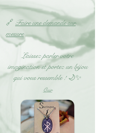
🔗
Faire une demande sur
mesure
Laissez parler votre
imagination et portez un bijou
qui vous ressemble ! 🌙✨
Cuir