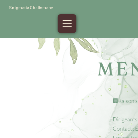
Enigmatic Chalismans
ME
🏢Raison s
Dirigeants
Contact : 
Enregistre