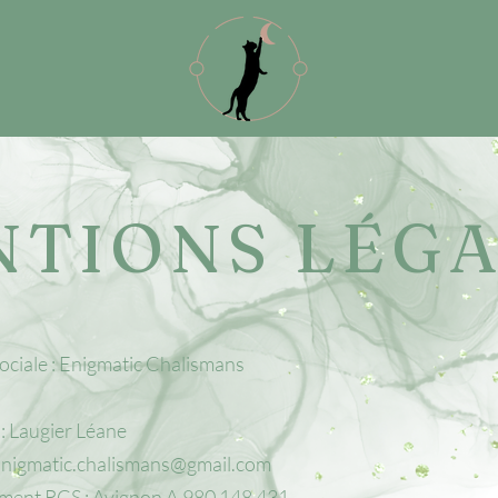
NTIONS LÉGA
ociale : Enigmatic Chalismans
 : Laugier Léane
Enigmatic.chalismans@gmail.com
ment RCS : Avignon A 980 148 431