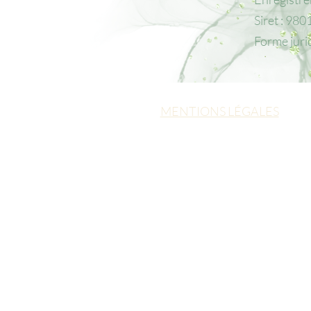
Siret : 9
Forme juri
MENTIONS LÉGALES