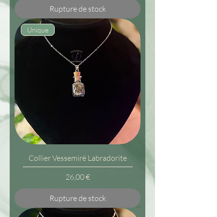
Rupture de stock
Unique
Collier Vessemirë Labradorite
Prix
26,00 €
Rupture de stock