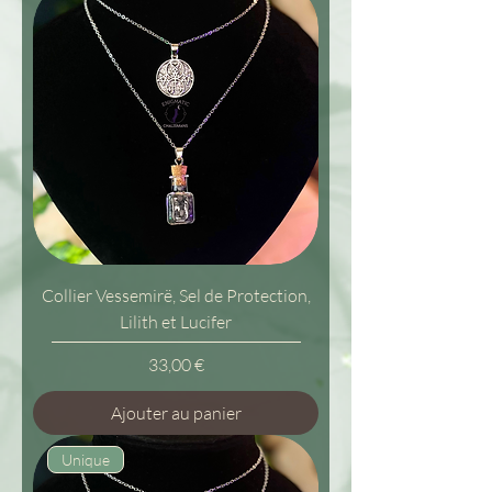
Collier Vessemirë, Sel de Protection,
Lilith et Lucifer
Prix
33,00 €
Ajouter au panier
Unique