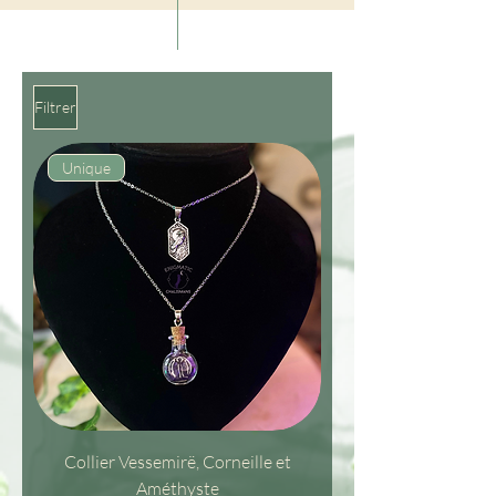
Filtrer
Unique
Collier Vessemirë, Corneille et
Améthyste