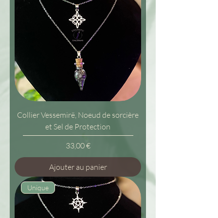
Collier Vessemirë, Noeud de sorcière
et Sel de Protection
Prix
33,00 €
Ajouter au panier
Unique