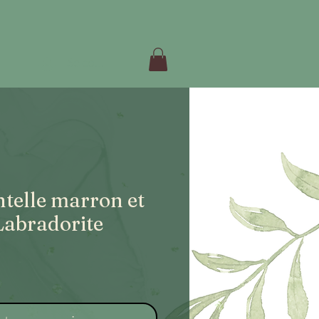
Se connecter
telle marron et
Labradorite
ix