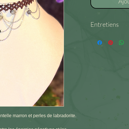
Ajo
Entretiens
Dentelle – Matière d
chimiques. Lavage 
une lessive délica
ntelle marron et perles de labradorite.