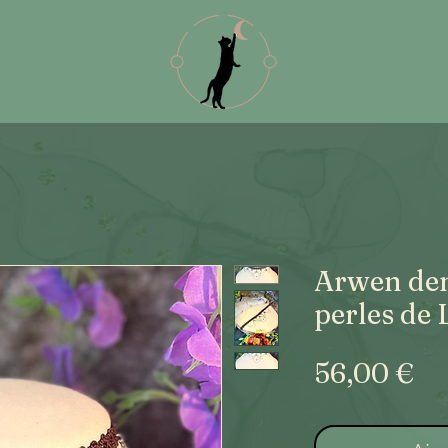
Arwen den
perles de 
Pr
56,00 €