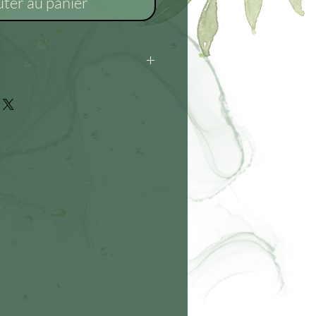
uter au panier
élicate : éviter les produits
à la main à l’eau claire avec
te. Séchage à plat uniquement.