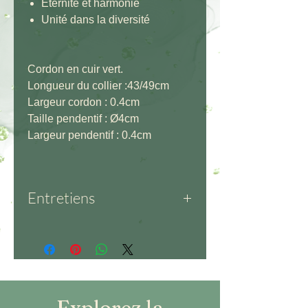
Eternité et harmonie
Unité dans la diversité
Cordon en cuir vert.
Longueur du collier :43/49cm
Largeur cordon : 0.4cm
Taille pendentif : Ø4cm
Largeur pendentif : 0.4cm
Entretiens
Cuir – Matière délicate : éviter
l’eau et l’humidité. Nettoyage
doux uniquement. Hydratation
régulière. Séchage à plat, loin
des sources de chaleur.