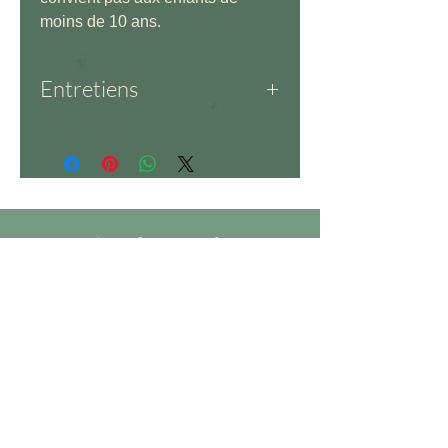
moins de 10 ans.
Entretiens
Dentelle – Matière délicate :
éviter les produits chimiques.
Lavage à la main à l’eau claire
avec une lessive délicate.
Séchage à plat uniquement.
Explorez la
collection