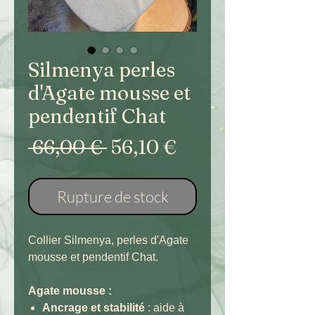
Silmenya perles
d'Agate mousse et
pendentif Chat
Prix
Prix
 66,00 € 
56,10 €
original
promotionnel
Rupture de stock
Collier Silmenya, perles d'Agate
mousse et pendentif Chat.
Agate mousse :
Ancrage et stabilité
: aide à